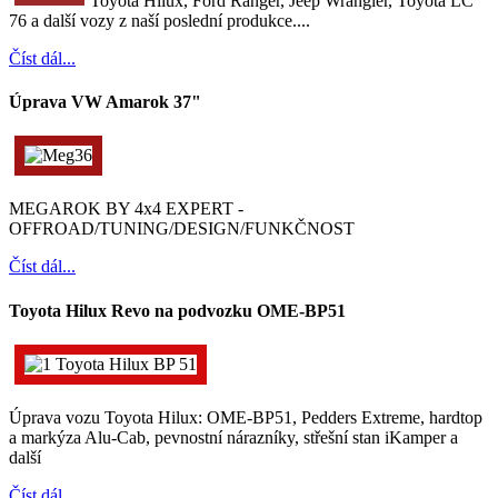
Toyota Hilux, Ford Ranger, Jeep Wrangler, Toyota LC
76 a další vozy z naší poslední produkce....
Číst dál...
Úprava VW Amarok 37"
MEGAROK BY 4x4 EXPERT -
OFFROAD/TUNING/DESIGN/FUNKČNOST
Číst dál...
Toyota Hilux Revo na podvozku OME-BP51
Úprava vozu Toyota Hilux: OME-BP51, Pedders Extreme, hardtop
a markýza Alu-Cab, pevnostní nárazníky, střešní stan iKamper a
další
Číst dál...