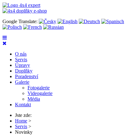
Google Translate:
O nás
Servis
Úpravy
Doplňky
Poradenství
Galerie
Fotogalerie
Videogalerie
Média
Kontakt
Jste zde:
Home
>
Servis
>
Novinky