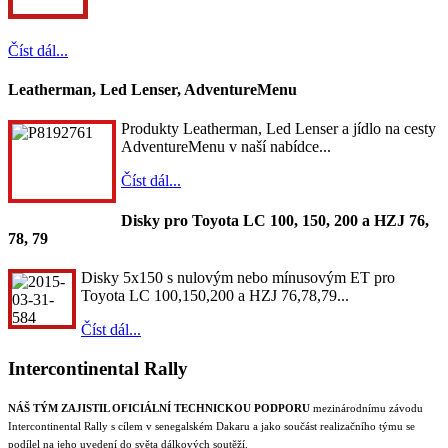
Číst dál...
Leatherman, Led Lenser, AdventureMenu
Produkty Leatherman, Led Lenser a jídlo na cesty
AdventureMenu v naší nabídce...
Číst dál...
Disky pro Toyota LC 100, 150, 200 a HZJ 76,
78, 79
Disky 5x150 s nulovým nebo mínusovým ET pro
Toyota LC 100,150,200 a HZJ 76,78,79...
Číst dál...
Intercontinental Rally
NÁŠ TÝM ZAJISTIL OFICIÁLNÍ TECHNICKOU PODPORU
mezinárodnímu závodu
Intercontinental Rally s cílem v senegalském Dakaru a jako součást realizačního týmu se
podílel na jeho uvedení do světa dálkových soutěží.