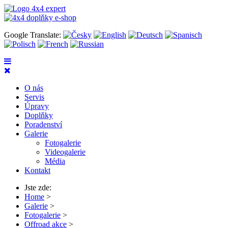
Google Translate:
O nás
Servis
Úpravy
Doplňky
Poradenství
Galerie
Fotogalerie
Videogalerie
Média
Kontakt
Jste zde:
Home
>
Galerie
>
Fotogalerie
>
Offroad akce
>