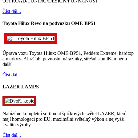
OFFROAD/TUNING/DESIGN/FUNKČNOST
Číst dál...
Toyota Hilux Revo na podvozku OME-BP51
Úprava vozu Toyota Hilux: OME-BP51, Pedders Extreme, hardtop
a markýza Alu-Cab, pevnostní nárazníky, střešní stan iKamper a
další
Číst dál...
LAZER LAMPS
Nabízíme kompletní sortiment špičkových světel LAZER, které
mají homologaci pro EU, maximální světelný výkon a nejvyšší
kvalitu výroby...
Číst dál...