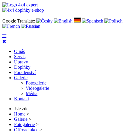
Google Translate:
O nás
Servis
Úpravy
Doplňky
Poradenství
Galerie
Fotogalerie
Videogalerie
Média
Kontakt
Jste zde:
Home
>
Galerie
>
Fotogalerie
>
Offroad akce
>