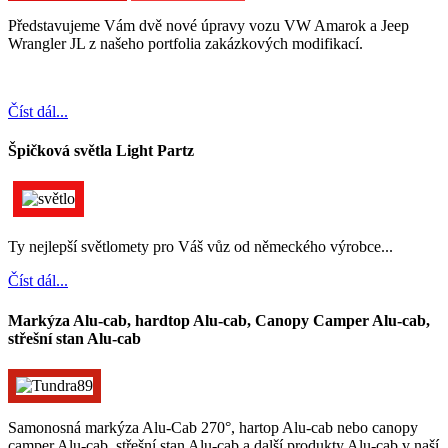
Představujeme Vám dvě nové úpravy vozu VW Amarok a Jeep
Wrangler JL z našeho portfolia zakázkových modifikací.
Číst dál...
Špičková světla Light Partz
Ty nejlepší světlomety pro Váš vůz od německého výrobce...
Číst dál...
Markýza Alu-cab, hardtop Alu-cab, Canopy Camper Alu-cab,
střešní stan Alu-cab
Samonosná markýza Alu-Cab 270°, hartop Alu-cab nebo canopy
camper Alu-cab, střešní stan Alu-cab a další produkty Alu-cab v naší