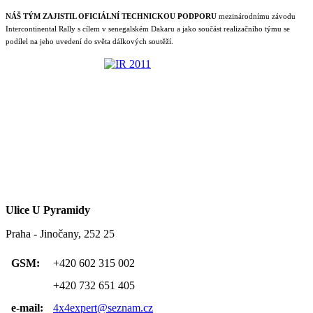
NÁŠ TÝM ZAJISTIL OFICIÁLNÍ TECHNICKOU PODPORU
mezinárodnímu závodu
Intercontinental Rally s cílem v senegalském Dakaru a jako součást realizačního týmu se
podílel na jeho uvedení do světa dálkových soutěží.
Ulice U Pyramidy
Praha - Jinočany, 252 25
GSM:
+420 602 315 002
+420 732 651 405
e-mail:
4x4expert@seznam.cz