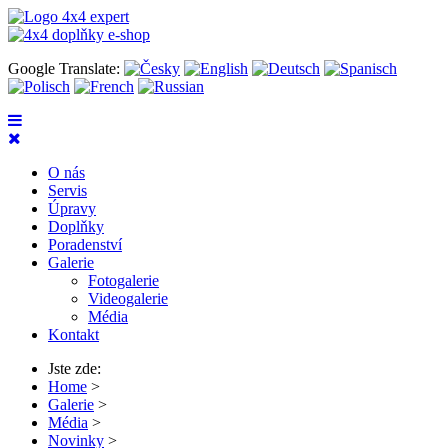
Google Translate:
O nás
Servis
Úpravy
Doplňky
Poradenství
Galerie
Fotogalerie
Videogalerie
Média
Kontakt
Jste zde:
Home
>
Galerie
>
Média
>
Novinky
>