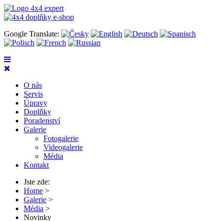
Google Translate:
O nás
Servis
Úpravy
Doplňky
Poradenství
Galerie
Fotogalerie
Videogalerie
Média
Kontakt
Jste zde:
Home
>
Galerie
>
Média
>
Novinky