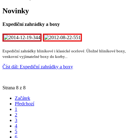
Novinky
Expediční zahrádky a boxy
Expediční zahrádky hliníkové i klasické ocelové. Úložné hliníkové boxy,
venkovní vyjímatelné boxy do korby...
Číst dál: Expediční zahrádky a boxy
Strana 8 z 8
Začátek
Předchozí
1
2
3
4
5
6