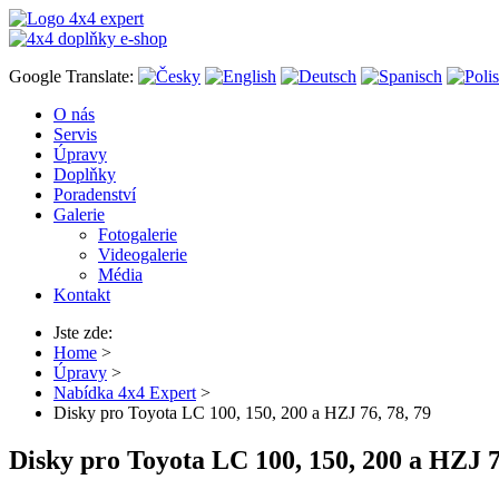
Google Translate:
O nás
Servis
Úpravy
Doplňky
Poradenství
Galerie
Fotogalerie
Videogalerie
Média
Kontakt
Jste zde:
Home
>
Úpravy
>
Nabídka 4x4 Expert
>
Disky pro Toyota LC 100, 150, 200 a HZJ 76, 78, 79
Disky pro Toyota LC 100, 150, 200 a HZJ 7