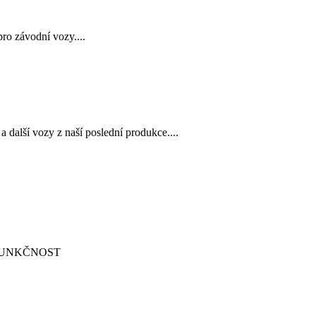
ro závodní vozy....
 další vozy z naší poslední produkce....
FUNKČNOST