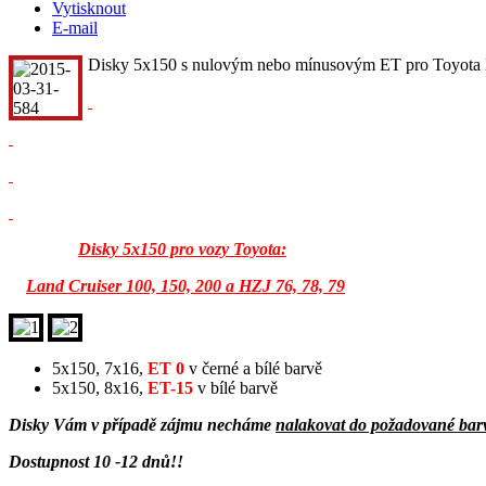
Vytisknout
E-mail
Disky 5x150 s nulovým nebo mínusovým ET pro Toyota 
Disky 5x150 pro vozy Toyota:
Land Cruiser 100, 150, 200 a
HZJ 76, 78, 79
5x150, 7x16,
ET 0
v černé a bílé barvě
5x150, 8x16,
ET-15
v bílé barvě
Disky Vám v případě zájmu necháme
nalakovat do požadované bar
Dostupnost 10 -12 dnů!!