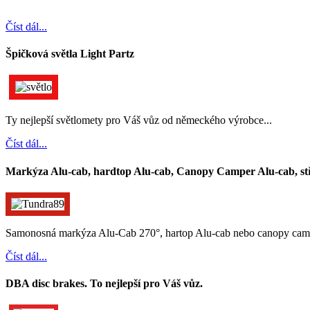
Číst dál...
Špičková světla Light Partz
Ty nejlepší světlomety pro Váš vůz od německého výrobce...
Číst dál...
Markýza Alu-cab, hardtop Alu-cab, Canopy Camper Alu-cab, stř
Samonosná markýza Alu-Cab 270°, hartop Alu-cab nebo canopy camper 
Číst dál...
DBA disc brakes. To nejlepší pro Váš vůz.