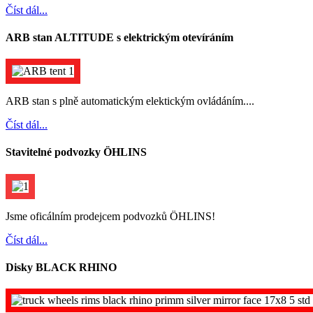
Číst dál...
ARB stan ALTITUDE s elektrickým otevíráním
ARB stan s plně automatickým elektickým ovládáním....
Číst dál...
Stavitelné podvozky ÖHLINS
Jsme oficálním prodejcem podvozků ÖHLINS!
Číst dál...
Disky BLACK RHINO