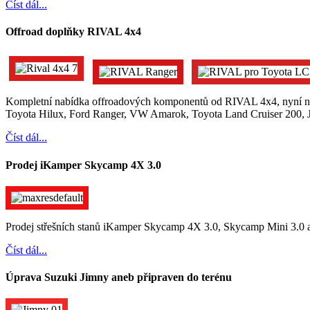
Číst dál...
Offroad doplňky RIVAL 4x4
Kompletní nabídka offroadových komponentů od RIVAL 4x4, nyní no
Toyota Hilux, Ford Ranger, VW Amarok, Toyota Land Cruiser 200, J
Číst dál...
Prodej iKamper Skycamp 4X 3.0
Prodej střešních stanů iKamper Skycamp 4X 3.0, Skycamp Mini 3.0 
Číst dál...
Úprava Suzuki Jimny aneb připraven do terénu