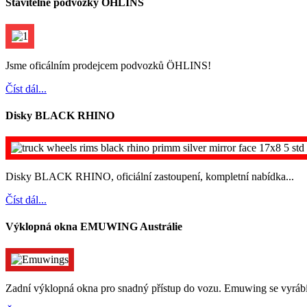
Stavitelné podvozky ÖHLINS
Jsme oficálním prodejcem podvozků ÖHLINS!
Číst dál...
Disky BLACK RHINO
Disky BLACK RHINO, oficiální zastoupení, kompletní nabídka...
Číst dál...
Výklopná okna EMUWING Austrálie
Zadní výklopná okna pro snadný přístup do vozu. Emuwing se vyrábí p