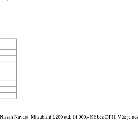
astová
ložka
NE
NE
NE
NE
NE
NE
NE
NE
issan Navara, Mitsubishi L200 atd. 14 900,- Kč bez DPH. Vůz je nezb