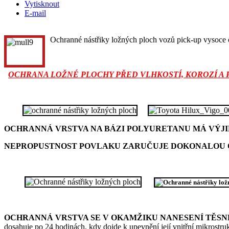
Vytisknout
E-mail
Ochranné nástřiky ložných ploch vozů pick-up vysoce
OCHRANA LOŽNÉ PLOCHY PŘED VLHKOSTÍ, KOROZÍ A
OCHRANNÁ VRSTVA NA BÁZI POLYURETANU MÁ VÝJI
NEPROPUSTNOST POVLAKU ZARUČUJE DOKONALOU
OCHRANNÁ VRSTVA SE V OKAMŽIKU NANESENÍ TĚSNĚ
dosahuje po 24 hodinách, kdy dojde k upevnění její vnitřní mikrostruk