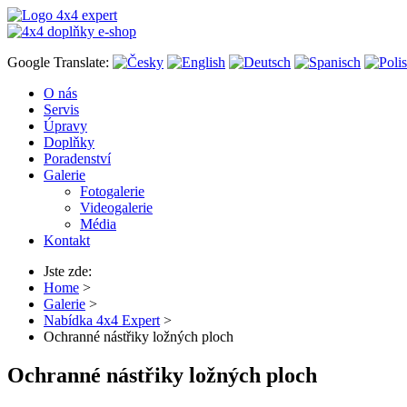
Google Translate:
O nás
Servis
Úpravy
Doplňky
Poradenství
Galerie
Fotogalerie
Videogalerie
Média
Kontakt
Jste zde:
Home
>
Galerie
>
Nabídka 4x4 Expert
>
Ochranné nástřiky ložných ploch
Ochranné nástřiky ložných ploch