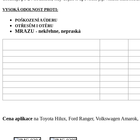
VYSOKÁ ODOLNOST PROTI:
POŠKOZENÍ A ÚDERU
OTŘESŮM I OTĚRU
MRAZU - nekřehne, nepraská
Potažení
Pl
polyuretanem
v
Vodotěsná ochrana
ANO
Ochrana proti korozi
ANO
Kopíruje kontury
ANO
Nepraská a neškrábe se
ANO
Nezmenšuje prostor korby
ANO
Protiskluzový povrch
ANO
Opravitelné
ANO
V barvách RAL
ANO
Cena aplikace
na Toyota Hilux, Ford Ranger, Volkswagen Amarok, N