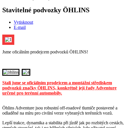
Stavitelné podvozky ÖHLINS
Vytisknout
E-mail
Jsme oficálním prodejcem podvozků ÖHLINS!
Stali jsme se oficiálním prodejcem a montážní střediskem
podvozků značky ÖHLINS, konkrétně její řady Adventure
určené pro terénní automobily.
Öhlins Adventure jsou robustní off-roadové tlumiče postavené a
odladěné na míru pro civilní verze vybraných terénních vozů.
Lepší trakce, dynamika a stabilita při jízdě jak po rozbitých cestách,
strmých stoupání, tak i po běžných silnicích, kde uživatel ocení