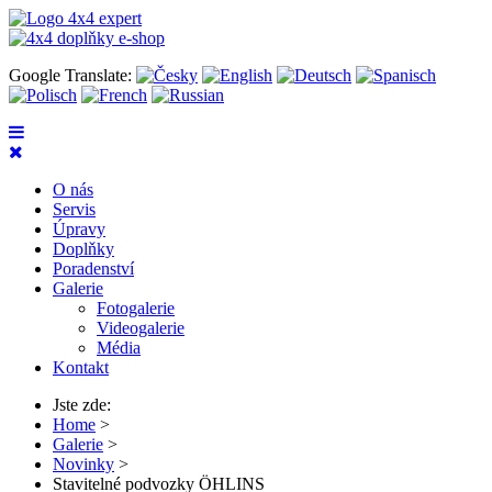
Google Translate:
O nás
Servis
Úpravy
Doplňky
Poradenství
Galerie
Fotogalerie
Videogalerie
Média
Kontakt
Jste zde:
Home
>
Galerie
>
Novinky
>
Stavitelné podvozky ÖHLINS