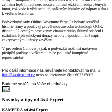
zejména lepší filtraci nerovností a tlumení těžkých neodpružených
hmot, což vede k větší stabilitě, sníženým hlukům od náprav a tím i
k většímu komfortu.
Podvozkové sady Öhlins Adventure čerpají z bohaté soutěžní
historie firmy a používají prověřenou závodní technologii OQR,
disponují 2 cestným nastavením charakteristiky útlumů stlačení i
roztažení, hydraulickými dorazy nebo v neposlední řadě např.
zakrytovanými ložisky zavěšení.
V provedení Coilover je pak u podvozků možnost nastavení
předpětí pružiny a veškeré tlumiče jsou také kompletně
repasovatelné.
Pro další informace nás neváhejte kontaktovat na mailu
info@4x4expert.cz
nebo na telefonním čísle 602315002.
Budeme se těšit na Vaše objednávky!
Novinky a tipy od 4x4 Expert
KAMPERA od 4x4 Expert